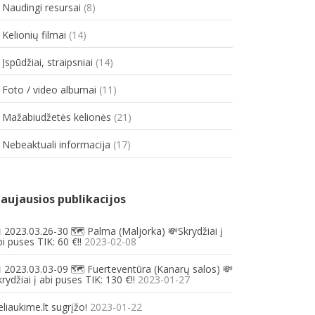
. Naudingi resursai
(8)
 Kelionių filmai
(14)
 Įspūdžiai, straipsniai
(14)
. Foto / video albumai
(11)
. Mažabiudžetės kelionės
(21)
. Nebeaktuali informacija
(17)
aujausios publikacijos
 2023.03.26-30 🗺️ Palma (Maljorka) 💸Skrydžiai į
i puses TIK: 60 €!!
2023-02-08
 2023.03.03-09 🗺️ Fuerteventūra (Kanarų salos) 💸
rydžiai į abi puses TIK: 130 €!!
2023-01-27
eliaukime.lt sugrįžo!
2023-01-22