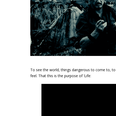
To see the world, things dangerous to come to, to 
feel. That this is the purpose of ‘Life: