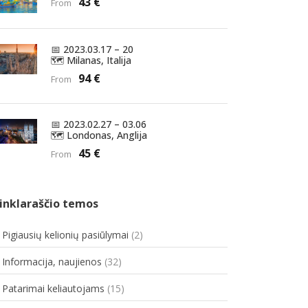
43 €
From
PIGI NAKVYNĖ
YPATINGOS SITUACIJOS IR JŪSŲ TEISĖS
SKAMBUČIAI IR INTERNETAS
📅 2023.03.17 – 20
🗺️ Milanas, Italija
EUROPOS SVEIKATOS DRAUDIMO KORTELĖ
94 €
From
YPATINGOS SITUACIJOS IR JŪSŲ TEISĖS
📅 2023.02.27 – 03.06
🗺️ Londonas, Anglija
45 €
From
inklaraščio temos
. Pigiausių kelionių pasiūlymai
(2)
. Informacija, naujienos
(32)
. Patarimai keliautojams
(15)