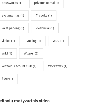
passwords
(1)
privatūs namai
(1)
svetingumas
(1)
Trevolta
(1)
valet parking
(1)
Viešbučiai
(1)
vilnius
(1)
Vueling
(1)
WDC
(1)
Wild
(1)
WizzAir
(2)
WizzAir Discount Club
(1)
WorkAway
(1)
Ž999
(1)
elionių motyvacinis video