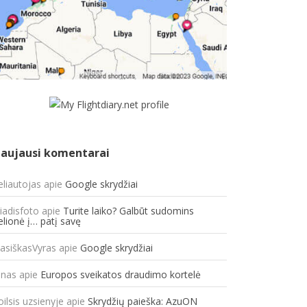
aujausi komentarai
eliautojas
apie
Google skrydžiai
liadisfoto
apie
Turite laiko? Galbūt sudomins
elionė į… patį savę
lasiškasVyras
apie
Google skrydžiai
onas
apie
Europos sveikatos draudimo kortelė
oilsis uzsienyje
apie
Skrydžių paieška: AzuON