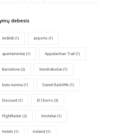
ymų debesis
AirBnB
(1)
airports
(1)
apartamentai
(1)
Appalachian Trail
(1)
Barselona
(2)
bendrabučiai
(1)
butu nuoma
(1)
Daniel Radcliffe
(1)
Discount
(1)
El Chorro
(3)
FlightRadar
(2)
Hosteliai
(1)
Hotels
(1)
Iceland
(1)