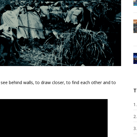
see behind walls, to draw closer, to find each other and to
T
1
2
3