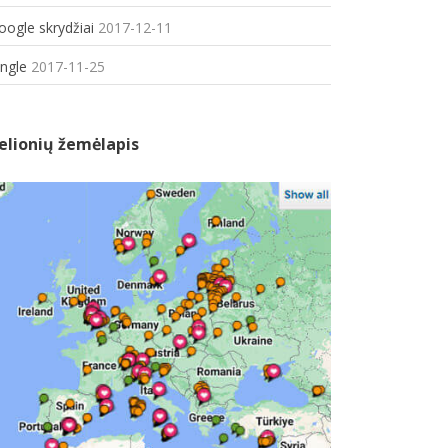
oogle skrydžiai
2017-12-11
ungle
2017-11-25
elionių žemėlapis