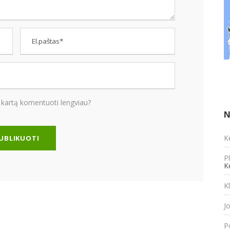
 kartą komentuoti lengviau?
N
K
P
K
K
J
P