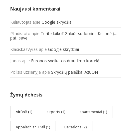
Naujausi komentarai
Keliautojas
apie
Google skrydžiai
Pliadisfoto
apie
Turite laiko? Galbūt sudomins Kelionė į…
patį savę
KlasiškasVyras
apie
Google skrydžiai
Jonas
apie
Europos sveikatos draudimo kortelė
Poilsis uzsienyje
apie
Skrydžių paieška: AzuON
Žymų debesis
AirBnB
(1)
airports
(1)
apartamentai
(1)
Appalachian Trail
(1)
Barselona
(2)