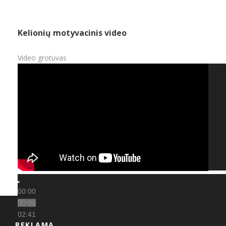
Kelionių motyvacinis video
Video grotuvas
00:00
00:00
02:41
REKLAMA