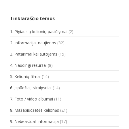
Tinklaraščio temos
1. Pigiausių kelionių pasiūlymai
(2)
2. Informacija, naujienos
(32)
3. Patarimai keliautojams
(15)
4. Naudingi resursai
(8)
5. Kelionių filmai
(14)
6. Įspūdžiai, straipsniai
(14)
7. Foto / video albumai
(11)
8. Mažabiudžetės kelionės
(21)
9. Nebeaktuali informacija
(17)