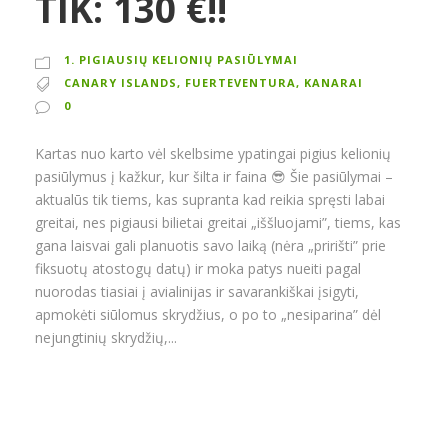
TIK: 130 €!!
1. PIGIAUSIŲ KELIONIŲ PASIŪLYMAI
CANARY ISLANDS
,
FUERTEVENTURA
,
KANARAI
0
Kartas nuo karto vėl skelbsime ypatingai pigius kelionių
pasiūlymus į kažkur, kur šilta ir faina 😎 Šie pasiūlymai –
aktualūs tik tiems, kas supranta kad reikia spręsti labai
greitai, nes pigiausi bilietai greitai „iššluojami”, tiems, kas
gana laisvai gali planuotis savo laiką (nėra „pririšti” prie
fiksuotų atostogų datų) ir moka patys nueiti pagal
nuorodas tiasiai į avialinijas ir savarankiškai įsigyti,
apmokėti siūlomus skrydžius, o po to „nesiparina” dėl
nejungtinių skrydžių,...