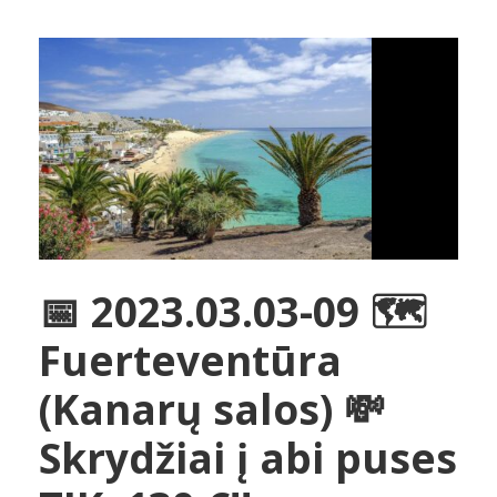
📅 2023.03.03-09 🗺️
Fuerteventūra
(Kanarų salos) 💸
Skrydžiai į abi puses