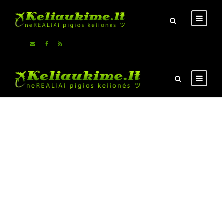
Pigiausi skrydžiai ir viešbučiai, auto nuoma
Savarankiškų kelionių
idėjos
Naudingi patarimai keliautojams
Čia - NE kelionių agentūra !!