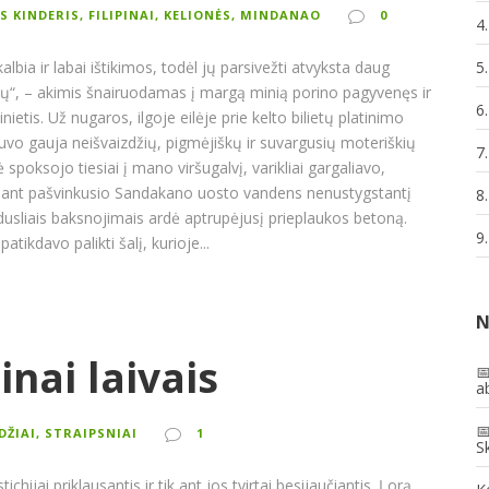
S KINDERIS
,
FILIPINAI
,
KELIONĖS
,
MINDANAO
0
4
kalbia ir labai ištikimos, todėl jų parsivežti atvyksta daug
5.
rų“, – akimis šnairuodamas į margą minią porino pagyvenęs ir
6.
inietis. Už nugaros, ilgoje eilėje prie kelto bilietų platinimo
uvo gauja neišvaizdžių, pigmėjiškų ir suvargusių moteriškių
7
lė spoksojo tiesiai į mano viršugalvį, varikliai gargaliavo,
ant pašvinkusio Sandakano uosto vandens nenustygstantį
8
 dusliais baksnojimais ardė aptrupėjusį prieplaukos betoną.
9
atikdavo palikti šalį, kurioje...
N
pinai laivais

ab

ŪDŽIAI, STRAIPSNIAI
1
Sk
chijai priklausantis ir tik ant jos tvirtai besijaučiantis. Į orą