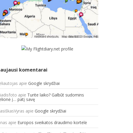
aujausi komentarai
eliautojas
apie
Google skrydžiai
liadisfoto
apie
Turite laiko? Galbūt sudomins
elionė į… patį savę
lasiškasVyras
apie
Google skrydžiai
onas
apie
Europos sveikatos draudimo kortelė