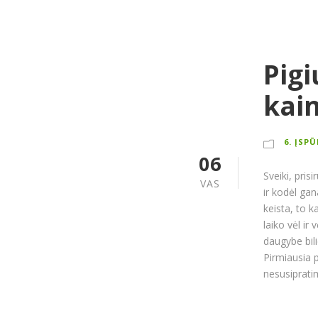
Pigi
kai
6. ĮSP
06
Sveiki, pris
VAS
ir kodėl gan
keista, to 
laiko vėl ir
daugybe bili
Pirmiausia p
nesusipratim