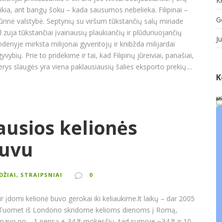
K
eikia, ant bangų šoku – kada sausumos nebelieka. Filipinai –
G
jūrinė valstybė. Septynių su viršum tūkstančių salų miriade
 zuja tūkstančiai įvairiausių plaukiančių ir plūduriuojančių
J
denyje mirksta milijonai gyventojų ir knibžda milijardai
gyvybių. Prie to pridėkime ir tai, kad Filipinų jūreiviai, panašiai,
rys slaugės yra viena paklausiausių šalies eksporto prekių....
K
ausios kelionės
tuvu
ŪDŽIAI, STRAIPSNIAI
0
 ir įdomi kelionė buvo gerokai iki keliaukime.lt laikų – dar 2005
 Tuomet iš Londono skridome kelioms dienoms į Romą,
ainavo po… 1 pensą + 34 lt mokesčių, tad sumoje ~34 lt ir 10