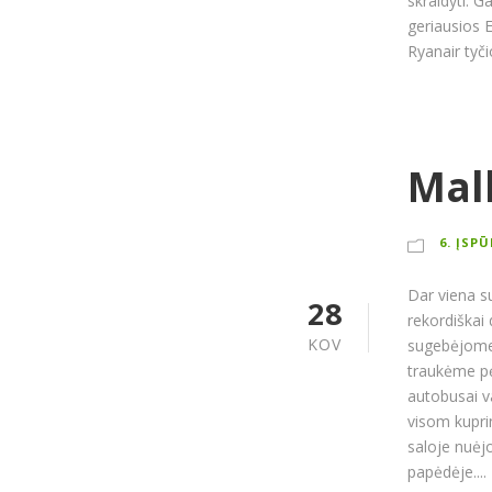
skraidyti. G
geriausios 
Ryanair tyčio
Mall
6. ĮSP
Dar viena su
28
rekordiškai 
KOV
sugebėjome 
traukėme pė
autobusai v
visom kupri
saloje nuėj
papėdėje....