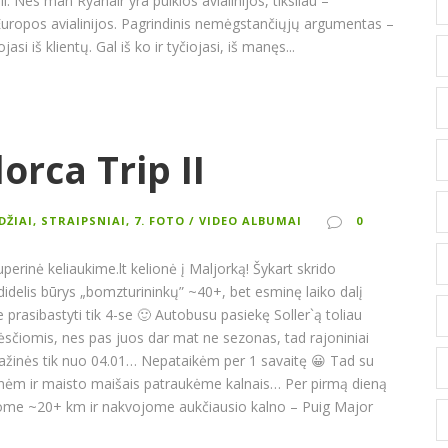
ali. Nes man Ryanair yra puikios avialinijos, tiksliau –
Europos avialinijos. Pagrindinis nemėgstančiųjų argumentas –
jasi iš klientų. Gal iš ko ir tyčiojasi, iš manęs...
orca Trip II
ŪDŽIAI, STRAIPSNIAI
,
7. FOTO / VIDEO ALBUMAI
0
perinė keliaukime.lt kelionė į Maljorką! Šykart skrido
didelis būrys „bomzturininkų” ~40+, bet esminę laiko dalį
prasibastyti tik 4-se 🙂 Autobusu pasiekę Soller`ą toliau
sčiomis, nes pas juos dar mat ne sezonas, tad rajoniniai
ažinės tik nuo 04.01… Nepataikėm per 1 savaitę 😀 Tad su
nėm ir maisto maišais patraukėme kalnais… Per pirmą dieną
ome ~20+ km ir nakvojome aukčiausio kalno – Puig Major