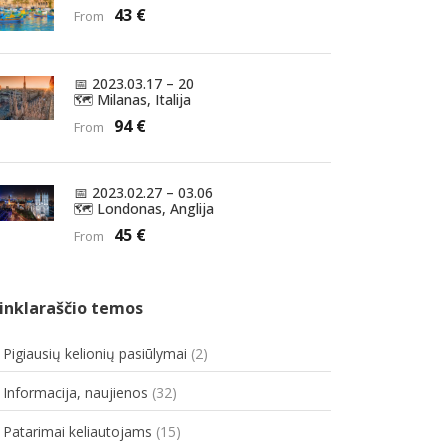
43 €
From
PIGI NAKVYNĖ
YPATINGOS SITUACIJOS IR JŪSŲ TEISĖS
SKAMBUČIAI IR INTERNETAS
📅 2023.03.17 – 20
EUROPOS SVEIKATOS DRAUDIMO KORTELĖ
🗺️ Milanas, Italija
94 €
From
YPATINGOS SITUACIJOS IR JŪSŲ TEISĖS
📅 2023.02.27 – 03.06
🗺️ Londonas, Anglija
45 €
From
inklaraščio temos
. Pigiausių kelionių pasiūlymai
(2)
. Informacija, naujienos
(32)
. Patarimai keliautojams
(15)