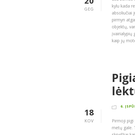
20
kylu kada r
GEG
absoliučiai 
pirmyn atgal
objektų, van
įvairialypių 
kaip jų mote
Pigi
lėk
6. ĮSP
18
KOV
Pirmoji pigi
metų gale.
skrydžiai k