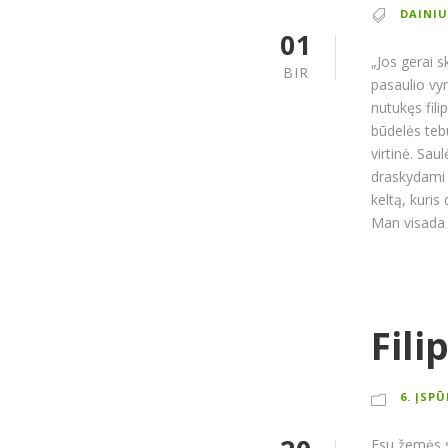
DAINIU
01
„Jos gerai s
BIR
pasaulio vy
nutukęs filip
būdelės teb
virtinė. Sau
draskydami 
keltą, kuris
Man visada p
Fili
6. ĮSP
Esu žemės sti