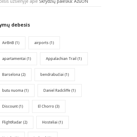
oilsis uzsienyje
apie
Skrydžių paieška: AzuON
ymų debesis
AirBnB
(1)
airports
(1)
apartamentai
(1)
Appalachian Trail
(1)
Barselona
(2)
bendrabučiai
(1)
butu nuoma
(1)
Daniel Radcliffe
(1)
Discount
(1)
El Chorro
(3)
FlightRadar
(2)
Hosteliai
(1)