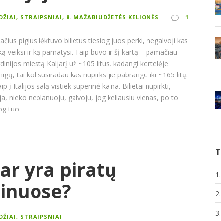
ŪDŽIAI, STRAIPSNIAI
,
8. MAŽABIUDŽETĖS KELIONĖS
1
ius pigius lėktuvo bilietus tiesiog juos perki, negalvoji kas
 ką veiksi ir ką pamatysi. Taip buvo ir šį kartą – pamačiau
ardinijos miestą Kaljarį už ~105 litus, kadangi kortelėje
igų, tai kol susiradau kas nupirks jie pabrango iki ~165 litų.
p į Italijos salą vistiek superinė kaina. Bilietai nupirkti,
ja, nieko neplanuoju, galvoju, jog keliausiu vienas, po to
og tuo...
T
ar yra piratų
1
pinuose?
2
3
ŪDŽIAI, STRAIPSNIAI