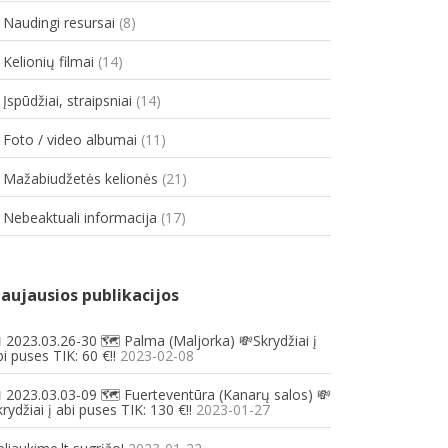
. Naudingi resursai
(8)
 Kelionių filmai
(14)
 Įspūdžiai, straipsniai
(14)
. Foto / video albumai
(11)
. Mažabiudžetės kelionės
(21)
. Nebeaktuali informacija
(17)
aujausios publikacijos
 2023.03.26-30 🗺️ Palma (Maljorka) 💸Skrydžiai į
i puses TIK: 60 €!!
2023-02-08
 2023.03.03-09 🗺️ Fuerteventūra (Kanarų salos) 💸
rydžiai į abi puses TIK: 130 €!!
2023-01-27