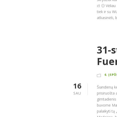
ct 🙂 Vėliau
tiek ir su W
atkasinėti, 
31-s
Fue
6. ĮSP
16
Šiandieną ke
SAU
prisiruošta 
gimtadienis 
buvome Malt
palaikyti tą 