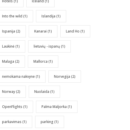
Hotels
(1)
Iceland
(1)
Into the wild
(1)
Islandija
(1)
Ispanija
(2)
Kanarai
(1)
Land Ho
(1)
Laukinė
(1)
lietuvių - ispanų
(1)
Malaga
(2)
Mallorca
(1)
nemokama nakvyne
(1)
Norvegija
(2)
Norway
(2)
Nuolaida
(1)
OpenFlights
(1)
Palma Maljorka
(1)
parkavimas
(1)
parking
(1)