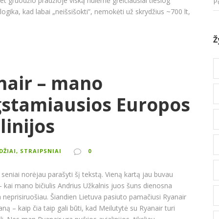
et gruodžio pradžioje viską nulėmė greičiausiai tiesiog
P
gika, kad labai „neišsišokti”, nemokėti už skrydžius ~700 lt,
Ž
nair – mano
stamiausios Europos
linijos
ŪDŽIAI, STRAIPSNIAI
0
i seniai norėjau parašyti šį tekstą. Vieną kartą jau buvau
– kai mano bičiulis Andrius Užkalnis juos šuns dienosna
a neprisiruošiau. Šiandien Lietuva pasiuto pamačiusi Ryanair
ną – kaip čia taip gali būti, kad Meilutytė su Ryanair turi