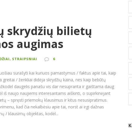
ų skrydžių bilietų
nos augimas
ŪDŽIAI, STRAIPSNIAI
6
iruošiau surašyti kai kuriuos pamastymus / faktus apie tai, kaip
a greitai / ženkliai didėja skrydžių kaina, nes kaip bebūtų
kažkodėl daugelis panašu vis dar nesupranta ir gaištama daug
 vėl iš naujo naujiems interesantams aiškinti, o supirkinėjant
etų – spręsti priemokų klausimus ir kitus nesusipratimus.
rimenu, kad čia nekalbėsiu apie tai, norst ai irgi dažnas
ų / klausimų objektas, kodėl...
K