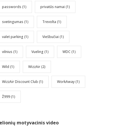
passwords
(1)
privatūs namai
(1)
svetingumas
(1)
Trevolta
(1)
valet parking
(1)
Viešbučiai
(1)
vilnius
(1)
Vueling
(1)
WDC
(1)
Wild
(1)
WizzAir
(2)
WizzAir Discount Club
(1)
WorkAway
(1)
Ž999
(1)
elionių motyvacinis video