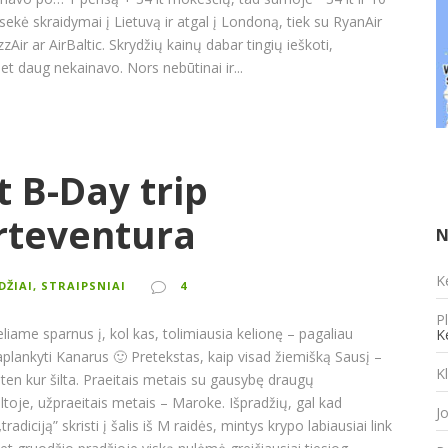
 sekė skraidymai į Lietuvą ir atgal į Londoną, tiek su RyanAir
izzAir ar AirBaltic. Skrydžių kainų dabar tingių ieškoti,
bet daug nekainavo. Nors nebūtinai ir...
t B-Day trip
rteventura
N
K
ŪDŽIAI, STRAIPSNIAI
4
P
liame sparnus į, kol kas, tolimiausia kelionę – pagaliau
K
aplankyti Kanarus 🙂 Pretekstas, kaip visad žiemišką Sausį –
K
ten kur šilta. Praeitais metais su gausybę draugų
oje, užpraeitais metais – Maroke. Išpradžių, gal kad
J
„tradiciją” skristi į šalis iš M raidės, mintys krypo labiausiai link