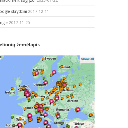
eliaukime.lt sugrįžo!
2023-01-22
oogle skrydžiai
2017-12-11
ungle
2017-11-25
elionių žemėlapis