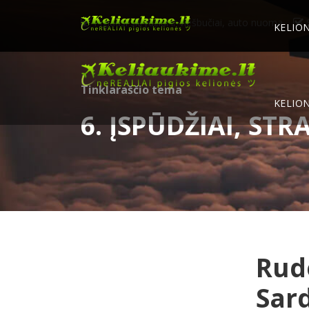
Pigiausi skrydžiai ir viešbučiai, auto nuoma
S
KELION
Tinklaraščio tema
KELION
6. ĮSPŪDŽIAI, STR
Rud
Sard