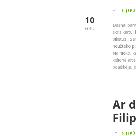
6. ĮSP
10
Dažnai pamač
GRU
skris kartu,
bilietus į S
neužteko pin
Na nieko, kai
kelionė artė
paaiškėja, j
Ar d
Fili
6. ĮSP