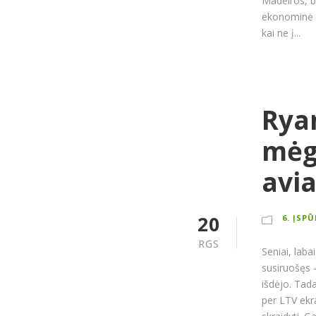
Madeiros, b
ekonominė lo
kai ne į...
Rya
mėg
avia
20
6. ĮSP
RGS
Seniai, laba
susiruošęs 
išdėjo. Tad
per LTV ekra