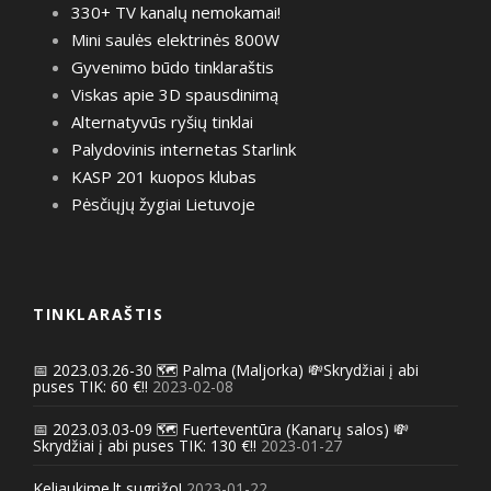
330+ TV kanalų nemokamai!
Mini saulės elektrinės 800W
Gyvenimo būdo tinklaraštis
Viskas apie 3D spausdinimą
Alternatyvūs ryšių tinklai
Palydovinis internetas Starlink
KASP 201 kuopos klubas
Pėsčiųjų žygiai Lietuvoje
TINKLARAŠTIS
📅 2023.03.26-30 🗺️ Palma (Maljorka) 💸Skrydžiai į abi
puses TIK: 60 €!!
2023-02-08
📅 2023.03.03-09 🗺️ Fuerteventūra (Kanarų salos) 💸
Skrydžiai į abi puses TIK: 130 €!!
2023-01-27
Keliaukime.lt sugrįžo!
2023-01-22