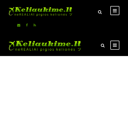
Pigiausi skrydžiai ir viešbučiai, auto nuoma
Savarankiškų kelionių
idėjos
Naudingi patarimai keliautojams
Čia - NE kelionių agentūra !!