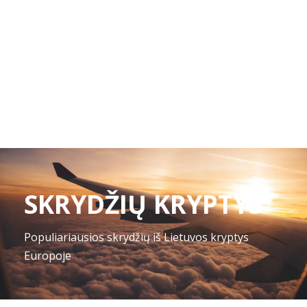
SKRYDŽIŲ KRYPTYS
Populiariausios skrydžių iš Lietuvos kryptys
Europoje