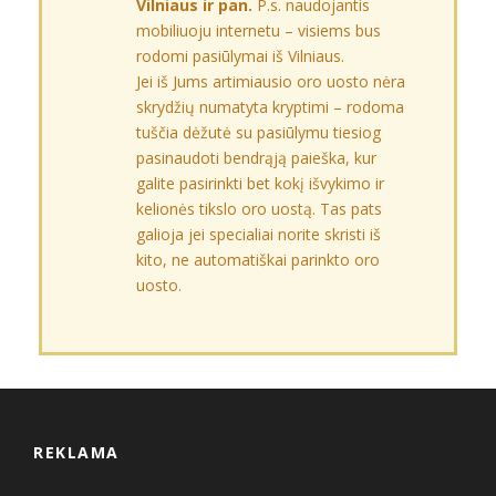
Vilniaus ir pan.
P.s. naudojantis
mobiliuoju internetu – visiems bus
rodomi pasiūlymai iš Vilniaus.
Jei iš Jums artimiausio oro uosto nėra
skrydžių numatyta kryptimi – rodoma
tuščia dėžutė su pasiūlymu tiesiog
pasinaudoti bendrąją paieška, kur
galite pasirinkti bet kokį išvykimo ir
kelionės tikslo oro uostą. Tas pats
galioja jei specialiai norite skristi iš
kito, ne automatiškai parinkto oro
uosto.
REKLAMA