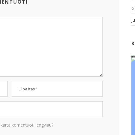
MENTUOTI
G
J
K
 kartą komentuoti lengviau?