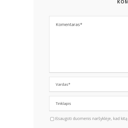
KO
Išsaugoti duomenis naršyklėje, kad kitą