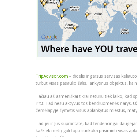
TripAdvisor.com
– didelis ir garsus servisas keliau
turbūt visas pasaulio šalis, lankytinus objektus, kainas
Tačiau aš asmeniškai tikrai neturiu tiek laiko, kad 
ir t.t. Tad nesu aktyvus tos bendruomenės narys. U
žemėlapyje žymėtis visus aplankytus miestus, matyti
Tad jei ir Jūs suprantate, kad tendencingai daugėja
kažkiek metų gali tapti sunkoka prisiminti visas apl