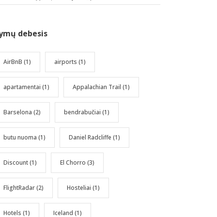
ymų debesis
AirBnB
(1)
airports
(1)
apartamentai
(1)
Appalachian Trail
(1)
Barselona
(2)
bendrabučiai
(1)
butu nuoma
(1)
Daniel Radcliffe
(1)
Discount
(1)
El Chorro
(3)
FlightRadar
(2)
Hosteliai
(1)
Hotels
(1)
Iceland
(1)