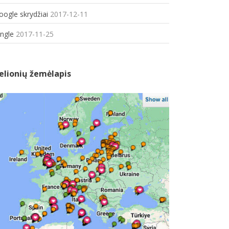
oogle skrydžiai
2017-12-11
ungle
2017-11-25
elionių žemėlapis