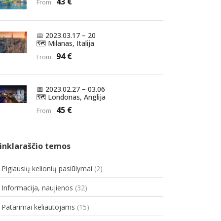
43 €
From
YPATINGOS SITUACIJOS IR JŪSŲ TEISĖS
SKAMBUČIAI IR INTERNETAS
📅 2023.03.17 – 20
EUROPOS SVEIKATOS DRAUDIMO KORTELĖ
🗺️ Milanas, Italija
YPATINGOS SITUACIJOS IR JŪSŲ TEISĖS
94 €
From
📅 2023.02.27 – 03.06
🗺️ Londonas, Anglija
45 €
From
inklaraščio temos
. Pigiausių kelionių pasiūlymai
(2)
. Informacija, naujienos
(32)
. Patarimai keliautojams
(15)