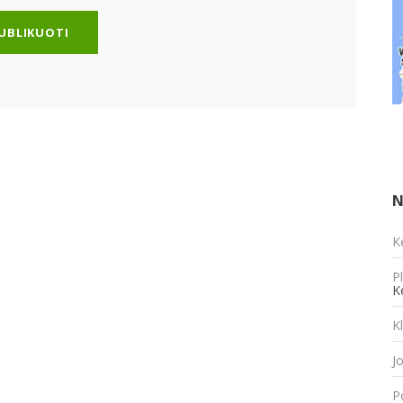
N
K
P
K
K
J
P