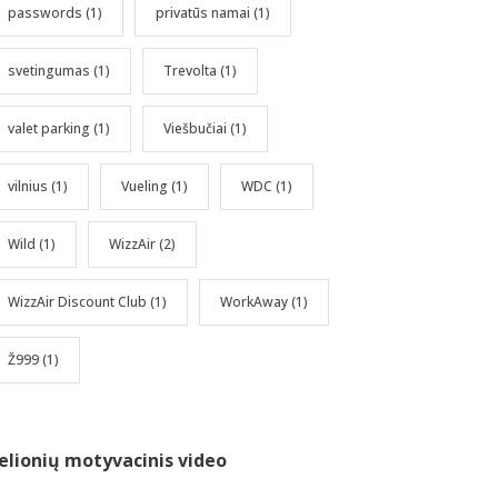
passwords
(1)
privatūs namai
(1)
svetingumas
(1)
Trevolta
(1)
valet parking
(1)
Viešbučiai
(1)
vilnius
(1)
Vueling
(1)
WDC
(1)
Wild
(1)
WizzAir
(2)
WizzAir Discount Club
(1)
WorkAway
(1)
Ž999
(1)
elionių motyvacinis video