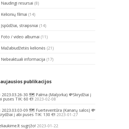
. Naudingi resursai
(8)
 Kelionių filmai
(14)
 Įspūdžiai, straipsniai
(14)
. Foto / video albumai
(11)
. Mažabiudžetės kelionės
(21)
. Nebeaktuali informacija
(17)
aujausios publikacijos
 2023.03.26-30 🗺️ Palma (Maljorka) 💸Skrydžiai į
i puses TIK: 60 €!!
2023-02-08
 2023.03.03-09 🗺️ Fuerteventūra (Kanarų salos) 💸
rydžiai į abi puses TIK: 130 €!!
2023-01-27
eliaukime.lt sugrįžo!
2023-01-22