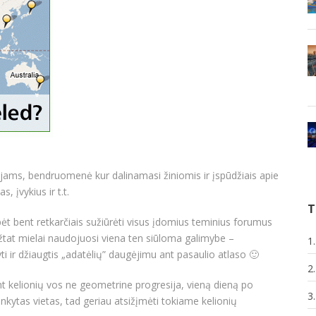
tojams, bendruomenė kur dalinamasi žiniomis ir įspūdžiais apie
, įvykius ir t.t.
T
spėt bent retkarčiais sužiūrėti visus įdomius teminius forumus
žtat mielai naudojuosi viena ten siūloma galimybe –
1
 ir džiaugtis „adatėlių” daugėjimu ant pasaulio atlaso 🙂
2
nt kelionių vos ne geometrine progresija, vieną dieną po
3
ankytas vietas, tad geriau atsižįmėti tokiame kelionių