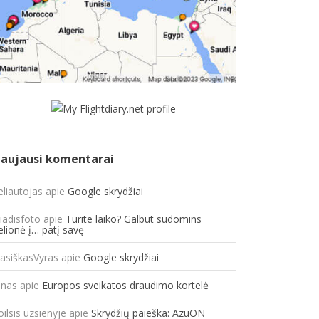
aujausi komentarai
eliautojas
apie
Google skrydžiai
liadisfoto
apie
Turite laiko? Galbūt sudomins
elionė į… patį savę
lasiškasVyras
apie
Google skrydžiai
onas
apie
Europos sveikatos draudimo kortelė
oilsis uzsienyje
apie
Skrydžių paieška: AzuON