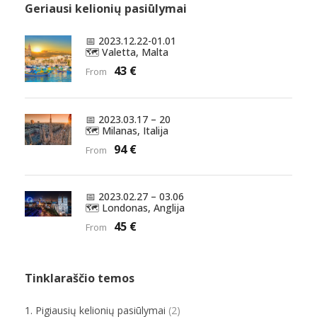
Geriausi kelionių pasiūlymai
📅 2023.12.22-01.01
🗺️ Valetta, Malta
43 €
From
📅 2023.03.17 – 20
🗺️ Milanas, Italija
94 €
From
📅 2023.02.27 – 03.06
🗺️ Londonas, Anglija
45 €
From
Tinklaraščio temos
1. Pigiausių kelionių pasiūlymai
(2)