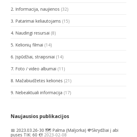
2. Informacija, naujienos
(32)
3. Patarimai keliautojams
(15)
4. Naudingi resursai
(8)
5. Kelionių filmai
(14)
6. Įspūdžiai, straipsniai
(14)
7. Foto / video albumai
(11)
8. Mažabiudžetės kelionės
(21)
9. Nebeaktuali informacija
(17)
Naujausios publikacijos
📅 2023.03.26-30 🗺️ Palma (Maljorka) 💸Skrydžiai į abi
puses TIK: 60 €!!
2023-02-08