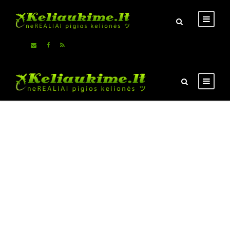
Pigiausi skrydžiai ir viešbučiai, auto nuoma
Savarankiškų kelionių
idėjos
Naudingi patarimai keliautojams
Čia - NE kelionių agentūra !!