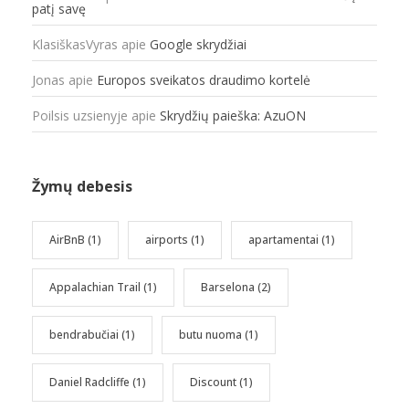
patį savę
KlasiškasVyras
apie
Google skrydžiai
Jonas
apie
Europos sveikatos draudimo kortelė
Poilsis uzsienyje
apie
Skrydžių paieška: AzuON
Žymų debesis
AirBnB
(1)
airports
(1)
apartamentai
(1)
Appalachian Trail
(1)
Barselona
(2)
bendrabučiai
(1)
butu nuoma
(1)
Daniel Radcliffe
(1)
Discount
(1)