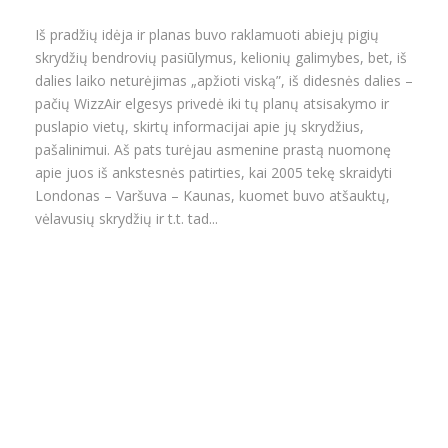
Iš pradžių idėja ir planas buvo raklamuoti abiejų pigių
skrydžių bendrovių pasiūlymus, kelionių galimybes, bet, iš
dalies laiko neturėjimas „apžioti viską”, iš didesnės dalies –
pačių WizzAir elgesys privedė iki tų planų atsisakymo ir
puslapio vietų, skirtų informacijai apie jų skrydžius,
pašalinimui. Aš pats turėjau asmenine prastą nuomonę
apie juos iš ankstesnės patirties, kai 2005 tekę skraidyti
Londonas – Varšuva – Kaunas, kuomet buvo atšauktų,
vėlavusių skrydžių ir t.t. tad...