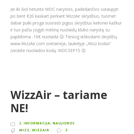
Jei iki šiol neturite WDC narystės, padedančios sutaupyti
po bent €20 kaskart perkant WizzAir skrydžius, tuomet
dabar puiki proga susirasti pigius skrydžius kelionei kažkur
ir tuo pačiu įsigyti metinę nuolaidų klubo narystę su
papildoma -10€ nuolaida 😉 Tiesiog ieškodami skrydžių
www.WizzAir.com svetainėje, laukelyje „Wizz kodas”
įveskite nuolaidos kodą: WDCSEP15 😉
WizzAir – tariame
NE!
2. INFORMACIJA, NAUJIENOS
WIZZ
,
WIZZAIR
3