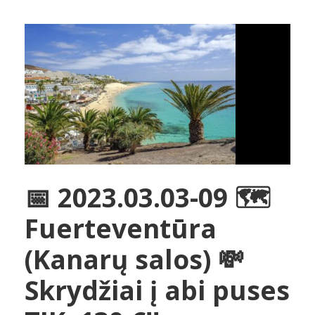
📅 2023.03.03-09 🗺️
Fuerteventūra
(Kanarų salos) 💸
Skrydžiai į abi puses