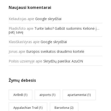
Naujausi komentarai
Keliautojas
apie
Google skrydžiai
Pliadisfoto
apie
Turite laiko? Galbūt sudomins Kelionė į…
patį savę
KlasiškasVyras
apie
Google skrydžiai
Jonas
apie
Europos sveikatos draudimo kortelė
Poilsis uzsienyje
apie
Skrydžių paieška: AzuON
Žymų debesis
AirBnB
(1)
airports
(1)
apartamentai
(1)
Appalachian Trail
(1)
Barselona
(2)