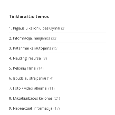
Tinklaraščio temos
1. Pigiausių kelionių pasiūlymai
(2)
2. Informacija, naujienos
(32)
3. Patarimai keliautojams
(15)
4. Naudingi resursai
(8)
5. Kelionių filmai
(14)
6. Įspūdžiai, straipsniai
(14)
7. Foto / video albumai
(11)
8. Mažabiudžetės kelionės
(21)
9. Nebeaktuali informacija
(17)