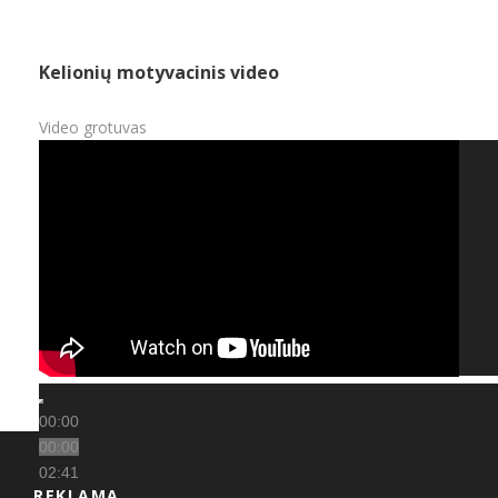
Kelionių motyvacinis video
Video grotuvas
00:00
00:00
02:41
REKLAMA