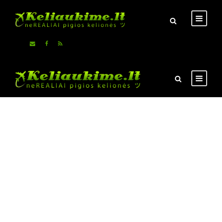
Pigiausi skrydžiai ir viešbučiai, auto nuoma
Savarankiškų kelionių
idėjos
Naudingi patarimai keliautojams
Čia - NE kelionių agentūra !!