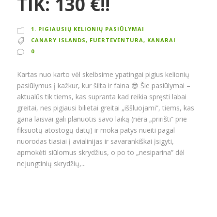
TIK: 130 €!!
1. PIGIAUSIŲ KELIONIŲ PASIŪLYMAI
CANARY ISLANDS
,
FUERTEVENTURA
,
KANARAI
0
Kartas nuo karto vėl skelbsime ypatingai pigius kelionių
pasiūlymus į kažkur, kur šilta ir faina 😎 Šie pasiūlymai –
aktualūs tik tiems, kas supranta kad reikia spręsti labai
greitai, nes pigiausi bilietai greitai „iššluojami”, tiems, kas
gana laisvai gali planuotis savo laiką (nėra „pririšti” prie
fiksuotų atostogų datų) ir moka patys nueiti pagal
nuorodas tiasiai į avialinijas ir savarankiškai įsigyti,
apmokėti siūlomus skrydžius, o po to „nesiparina” dėl
nejungtinių skrydžių,...